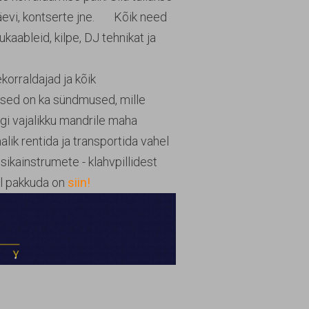
päevi, kontserte jne. Kõik need
aableid, kilpe, DJ tehnikat ja
korraldajad ja kõik
ased on ka sündmused, mille
i vajalikku mandrile maha
lik rentida ja transportida vahel
usikainstrumete - klahvpillidest
ul pakkuda on
siin!