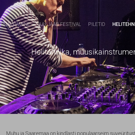
ORRALDAMINE
JUU JÄÄB FESTIVAL
PILETID
HELITEHN
muusikainstrumentide ja 
Muhu ja Saaremaa on kindlasti populaarseim suveürituste 