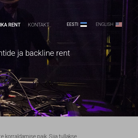
IKA RENT
KONTAKT
EESTI
ENGLISH
backline rent
korraldamise paik. Siia tullakse