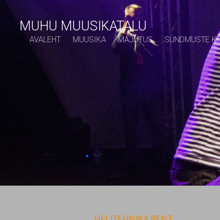
MUHU MUUSIKATALU
AVALEHT
MUUSIKA
MAJUTUS
SÜNDMUSTE K
Helitehnika, 
HELITEHNIKA RENT