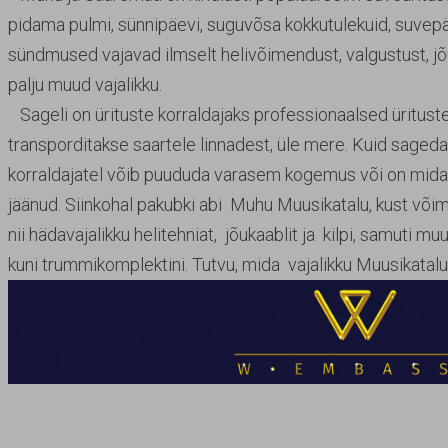
pidama pulmi, sünnipäevi, suguvõsa kokkutulekuid, suve
sündmused vajavad ilmselt helivõimendust, valgustust, jõuk
palju muud vajalikku.
Sageli on ürituste korraldajaks professionaalsed ürituste
transporditakse saartele linnadest, üle mere. Kuid saged
korraldajatel võib puududa varasem kogemus või on midag
jäänud. Siinkohal pakubki abi Muhu Muusikatalu, kust võima
nii hädavajalikku helitehniat, jõukaablit ja kilpi, samuti mu
kuni trummikomplektini. Tutvu, mida vajalikku Muusikatal